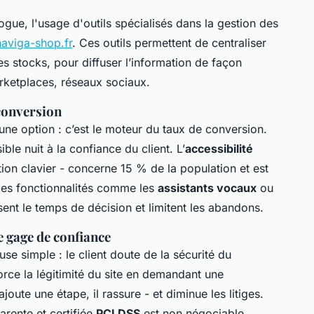
ogue, l'usage d'outils spécialisés dans la gestion des
naviga-shop.fr
. Ces outils permettent de centraliser
 les stocks, pour diffuser l’information de façon
arketplaces, réseaux sociaux.
conversion
une option : c’est le moteur du taux de conversion.
ble nuit à la confiance du client. L’
accessibilité
gation clavier - concerne 15 % de la population et est
 des fonctionnalités comme les
assistants vocaux
ou
uisent le temps de décision et limitent les abandons.
 gage de confiance
e simple : le client doute de la sécurité du
rce la légitimité du site en demandant une
joute une étape, il rassure - et diminue les litiges.
arente et certifiée
PCI DSS
est non négociable.