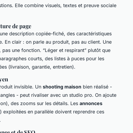
ions. Elle combine visuels, textes et preuve sociale
cture de page
 une description copiée-fiché, des caractéristiques
 En clair : on parle au produit, pas au client. Une
pas une fonction. “Léger et respirant” plutôt que
 paragraphes courts, des listes à puces pour les
es (livraison, garantie, entretien).
oyen
roduit invisible. Un
shooting maison
bien réalisé -
 angles - peut rivaliser avec un studio pro. On ajoute
tion), des zooms sur les détails. Les
annonces
exploitées en parallèle doivent reprendre ces
.
ance et de SEO