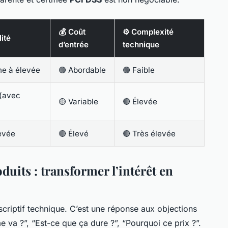
💰 Coût
⚙️ Complexité
lité
d’entrée
technique
e à élevée
🟢 Abordable
🟢 Faible
 (avec
🟡 Variable
🔴 Élevée
levée
🔴 Élevé
🔴 Très élevée
duits : transformer l’intérêt en
scriptif technique. C’est une réponse aux objections
e va ?”, “Est-ce que ça dure ?”, “Pourquoi ce prix ?”.