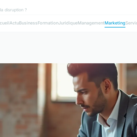
la disruption ?
cueil
Actu
Business
Formation
Juridique
Management
Marketing
Servi