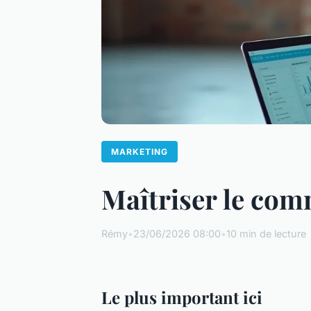
MARKETING
Maîtriser le com
Rémy
•
23/06/2026 08:00
•
10 min de lecture
Le plus important ici