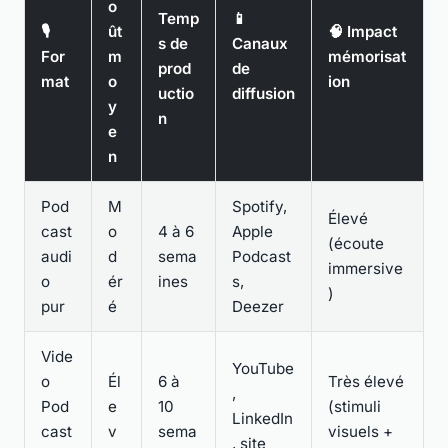
o
Temp
📱
🎙️
ût
🧠 Impact
s de
Canaux
For
m
mémorisat
prod
de
mat
o
ion
uctio
diffusion
y
n
e
n
Pod
M
Spotify,
Élevé
cast
o
4 à 6
Apple
(écoute
audi
d
sema
Podcast
immersive
o
ér
ines
s,
)
pur
é
Deezer
Vide
YouTube
o
Él
6 à
Très élevé
,
Pod
e
10
(stimuli
LinkedIn
cast
v
sema
visuels +
, site