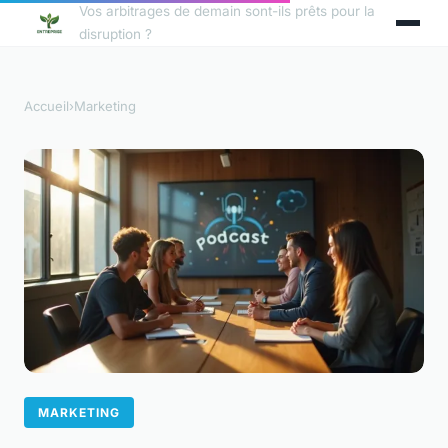
Vos arbitrages de demain sont-ils prêts pour la
disruption ?
Accueil
›
Marketing
MARKETING