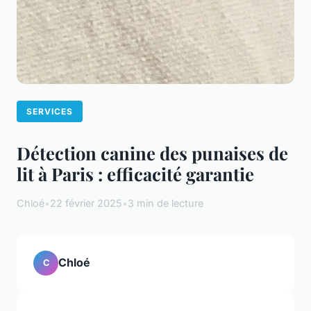
SERVICES
Détection canine des punaises de
lit à Paris : efficacité garantie
Chloé
•
22 février 2025
•
3 min de lecture
Chloé
C