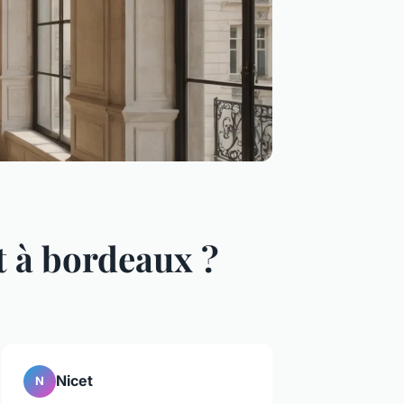
 à bordeaux ?
Nicet
N