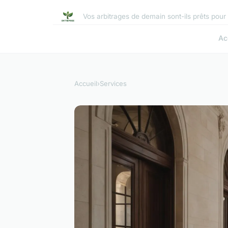
Vos arbitrages de demain sont-ils prêts pour 
Ac
Accueil
›
Services