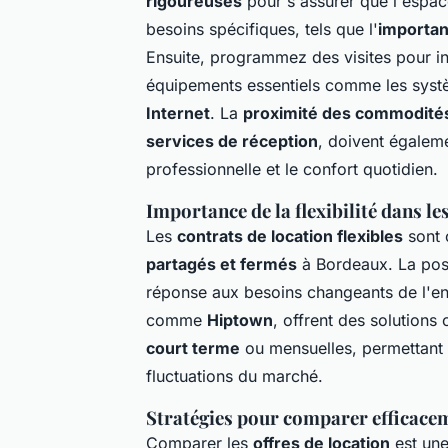
rigoureuses
pour s'assurer que l'espac
besoins spécifiques, tels que l'
importan
Ensuite, programmez des visites pour insp
équipements essentiels comme les systè
Internet
. La
proximité des commodité
services de réception
, doivent égaleme
professionnelle et le confort quotidien.
Importance de la flexibilité dans le
Les
contrats de location flexibles
sont 
partagés et fermés
à Bordeaux. La possi
réponse aux besoins changeants de l'ent
comme
Hiptown
, offrent des solutions
court terme
ou mensuelles, permettant 
fluctuations du marché.
Stratégies pour comparer efficacem
Comparer les
offres de location
est une