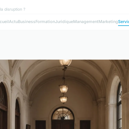
la disruption ?
cueil
Actu
Business
Formation
Juridique
Management
Marketing
Servi