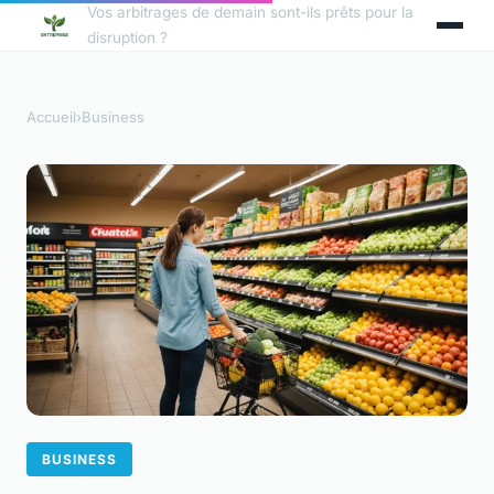
Vos arbitrages de demain sont-ils prêts pour la
disruption ?
Accueil
›
Business
BUSINESS