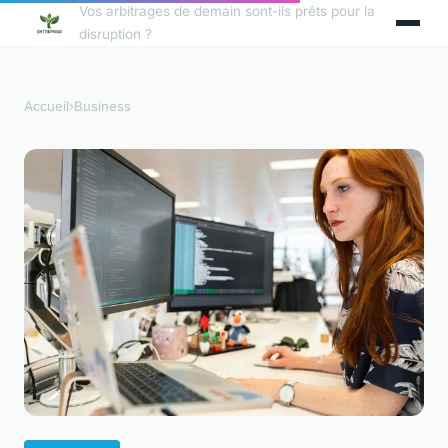
Vos arbitrages de demain sont-ils prêts pour la
disruption ?
Accueil
›
Business