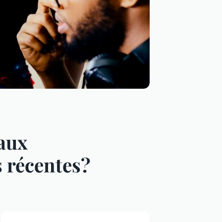
aux
s récentes?