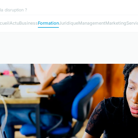
la disruption ?
cueil
Actu
Business
Formation
Juridique
Management
Marketing
Servi