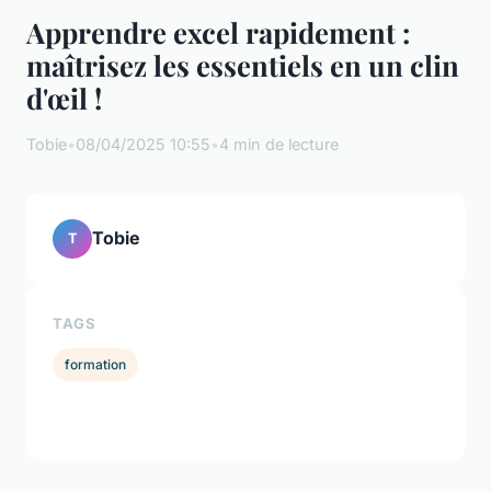
Apprendre excel rapidement :
maîtrisez les essentiels en un clin
d'œil !
Tobie
•
08/04/2025 10:55
•
4 min de lecture
Tobie
T
TAGS
formation