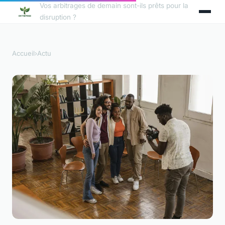
Vos arbitrages de demain sont-ils prêts pour la
disruption ?
Accueil
›
Actu