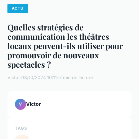
ACTU
Quelles stratégies de
communication les théâtres
locaux peuvent-ils utiliser pour
promouvoir de nouveaux
spectacles ?
Victor
•
18/10/2024 10:11
•
7 min de lecture
Victor
V
TAGS