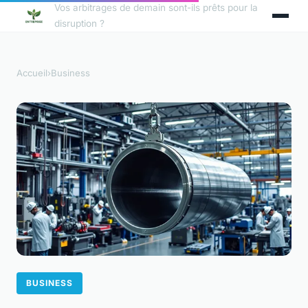
Vos arbitrages de demain sont-ils prêts pour la
disruption ?
Accueil
›
Business
BUSINESS